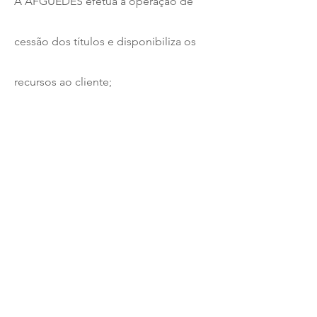
A AFGUEDES efetua a operação de
cessão dos títulos e disponibiliza os
recursos ao cliente;
O sacado/devedor efetua o
pagamento dos títulos cedidos para a
AFGUEDES.
Nossas Vantagens
Fator de operação e tarifas
competitivas;
Agilidade nas operações;